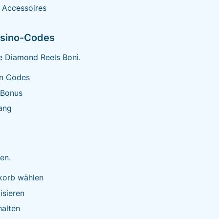
 Accessoires
asino-Codes
ie Diamond Reels Boni.
in Codes
 Bonus
ang
en.
orb wählen
isieren
halten