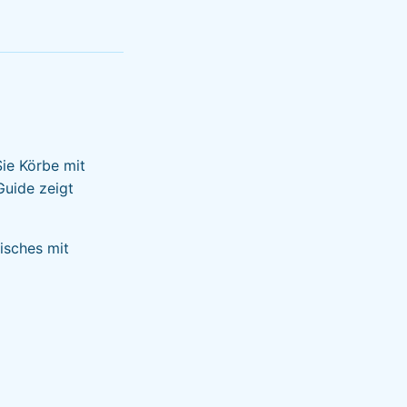
Sie Körbe mit
Guide zeigt
isches mit