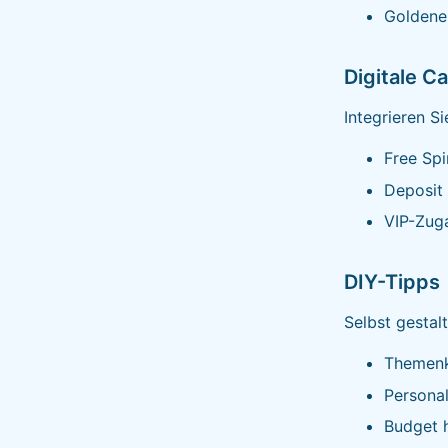
Goldene
Digitale C
Integrieren S
Free Sp
Deposit
VIP-Zug
DIY-Tipps
Selbst gestalt
Themenk
Personal
Budget 