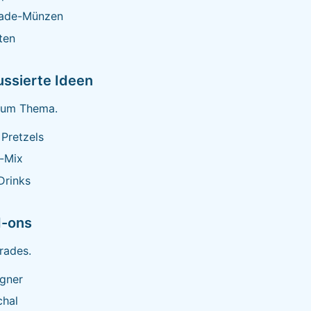
ade-Münzen
ten
ssierte Ideen
zum Thema.
Pretzels
l-Mix
Drinks
-ons
rades.
gner
chal