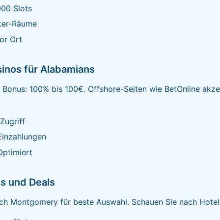
000 Slots
ker-Räume
or Ort
inos für Alabamians
 Bonus: 100% bis 100€. Offshore-Seiten wie BetOnline akze
Zugriff
Einzahlungen
Optimiert
s und Deals
ach Montgomery für beste Auswahl. Schauen Sie nach Hotel