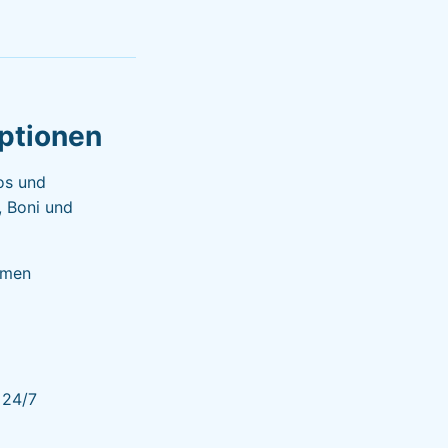
ptionen
nos und
, Boni und
rmen
 24/7