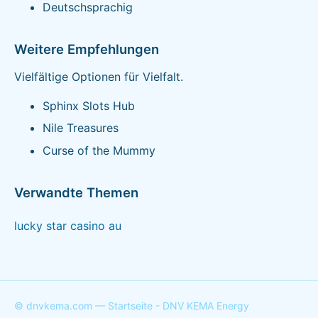
Deutschsprachig
Weitere Empfehlungen
Vielfältige Optionen für Vielfalt.
Sphinx Slots Hub
Nile Treasures
Curse of the Mummy
Verwandte Themen
lucky star casino au
© dnvkema.com — Startseite - DNV KEMA Energy