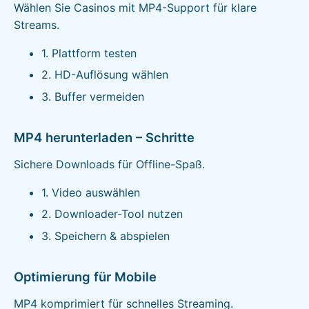
Wählen Sie Casinos mit MP4-Support für klare
Streams.
1. Plattform testen
2. HD-Auflösung wählen
3. Buffer vermeiden
MP4 herunterladen – Schritte
Sichere Downloads für Offline-Spaß.
1. Video auswählen
2. Downloader-Tool nutzen
3. Speichern & abspielen
Optimierung für Mobile
MP4 komprimiert für schnelles Streaming.