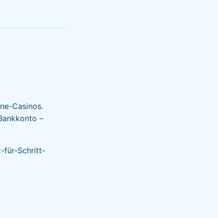
ine-Casinos.
 Bankkonto –
-für-Schritt-