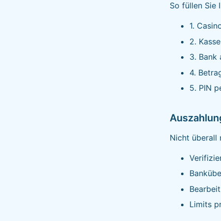
So füllen Sie 
1. Casin
2. Kasse
3. Bank 
4. Betra
5. PIN p
Auszahlun
Nicht überall
Verifizi
Banküber
Bearbeit
Limits p