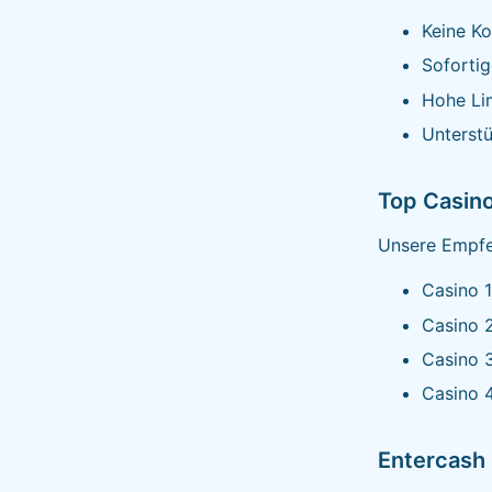
Keine Ko
Sofortig
Hohe Lim
Unterst
Top Casino
Unsere Empfe
Casino 
Casino 2
Casino 3
Casino 4
Entercash 