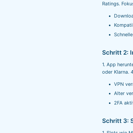
Ratings. Foku
Download
Kompatib
Schnelle
Schritt 2: 
1. App herunte
oder Klarna. 4
VPN ver
Alter ver
2FA akti
Schritt 3:
1. Slots wie 