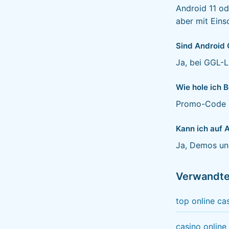
Android 11 od
aber mit Eins
Sind Android 
Ja, bei GGL-L
Wie hole ich 
Promo-Code be
Kann ich auf 
Ja, Demos und
Verwandt
top online ca
casino online