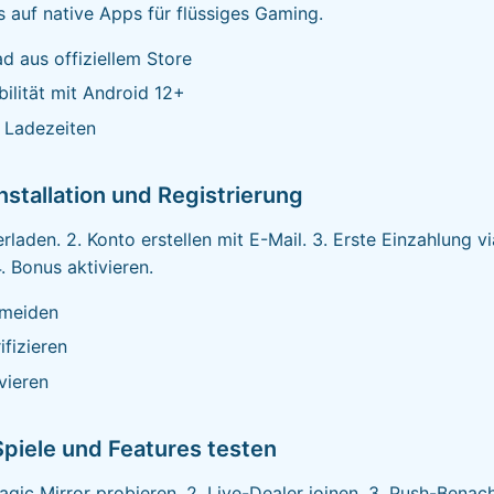
s auf native Apps für flüssiges Gaming.
 aus offiziellem Store
ilität mit Android 12+
 Ladezeiten
Installation und Registrierung
rladen. 2. Konto erstellen mit E-Mail. 3. Erste Einzahlung v
. Bonus aktivieren.
meiden
ifizieren
vieren
 Spiele und Features testen
Magic Mirror probieren. 2. Live-Dealer joinen. 3. Push-Benac