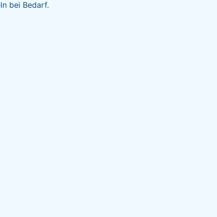
ln bei Bedarf.