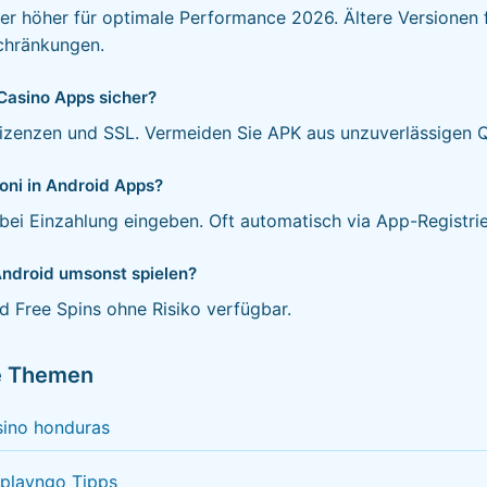
er höher für optimale Performance 2026. Ältere Versionen f
chränkungen.
Casino Apps sicher?
izenzen und SSL. Vermeiden Sie APK aus unzuverlässigen Q
Boni in Android Apps?
i Einzahlung eingeben. Oft automatisch via App-Registrie
Android umsonst spielen?
 Free Spins ohne Risiko verfügbar.
e Themen
sino honduras
 playngo Tipps