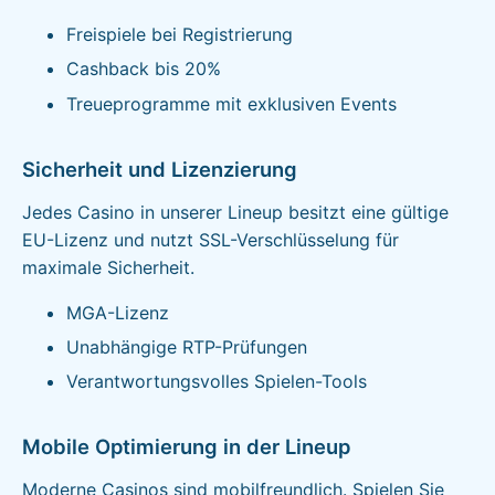
Freispiele bei Registrierung
Cashback bis 20%
Treueprogramme mit exklusiven Events
Sicherheit und Lizenzierung
Jedes Casino in unserer Lineup besitzt eine gültige
EU-Lizenz und nutzt SSL-Verschlüsselung für
maximale Sicherheit.
MGA-Lizenz
Unabhängige RTP-Prüfungen
Verantwortungsvolles Spielen-Tools
Mobile Optimierung in der Lineup
Moderne Casinos sind mobilfreundlich. Spielen Sie