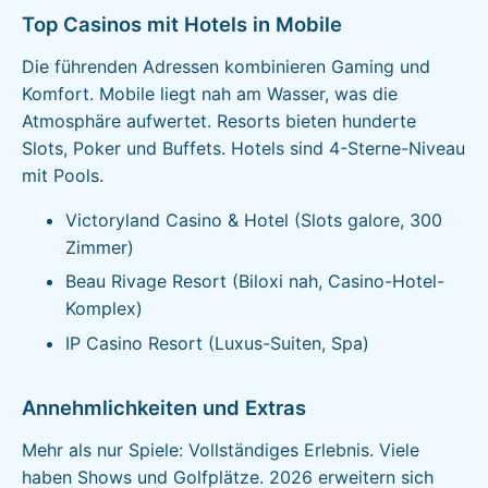
Top Casinos mit Hotels in Mobile
Die führenden Adressen kombinieren Gaming und
Komfort. Mobile liegt nah am Wasser, was die
Atmosphäre aufwertet. Resorts bieten hunderte
Slots, Poker und Buffets. Hotels sind 4-Sterne-Niveau
mit Pools.
Victoryland Casino & Hotel (Slots galore, 300
Zimmer)
Beau Rivage Resort (Biloxi nah, Casino-Hotel-
Komplex)
IP Casino Resort (Luxus-Suiten, Spa)
Annehmlichkeiten und Extras
Mehr als nur Spiele: Vollständiges Erlebnis. Viele
haben Shows und Golfplätze. 2026 erweitern sich