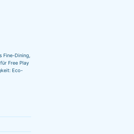
 Fine-Dining,
für Free Play
keit: Eco-