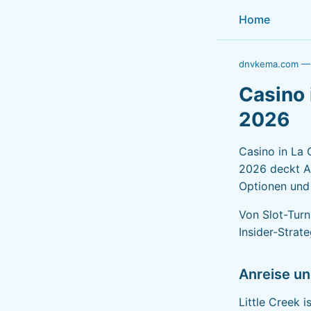
Home
dnvkema.com — 
Casino 
2026
Casino in La 
2026 deckt An
Optionen und 
Von Slot-Turn
Insider-Strat
Anreise un
Little Creek i