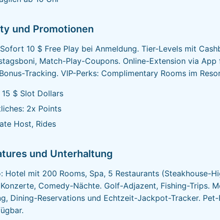
lty und Promotionen
 Sofort 10 $ Free Play bei Anmeldung. Tier-Levels mit Cash
stagsboni, Match-Play-Coupons. Online-Extension via App 
 Bonus-Tracking. VIP-Perks: Complimentary Rooms im Resor
 15 $ Slot Dollars
iches: 2x Points
vate Host, Rides
atures und Unterhaltung
 Hotel mit 200 Rooms, Spa, 5 Restaurants (Steakhouse-Hig
Konzerte, Comedy-Nächte. Golf-Adjazent, Fishing-Trips. M
, Dining-Reservations und Echtzeit-Jackpot-Tracker. Pet-
ügbar.