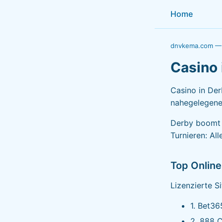
Home
dnvkema.com — 
Casino 
Casino in De
nahegelegene 
Derby boomt m
Turnieren: All
Top Online
Lizenzierte S
1. Bet36
2. 888 