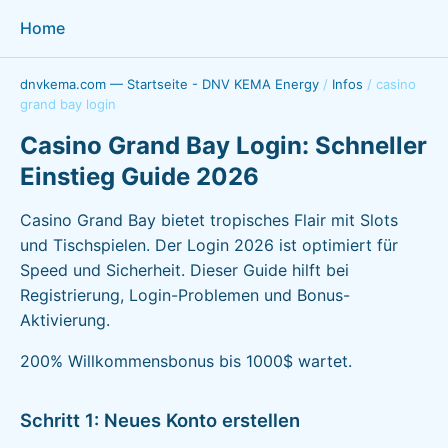
Home
dnvkema.com — Startseite - DNV KEMA Energy
/
Infos
/
casino
grand bay login
Casino Grand Bay Login: Schneller
Einstieg Guide 2026
Casino Grand Bay bietet tropisches Flair mit Slots
und Tischspielen. Der Login 2026 ist optimiert für
Speed und Sicherheit. Dieser Guide hilft bei
Registrierung, Login-Problemen und Bonus-
Aktivierung.
200% Willkommensbonus bis 1000$ wartet.
Schritt 1: Neues Konto erstellen