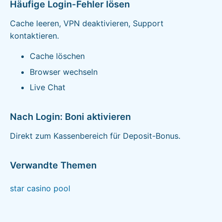
Häufige Login-Fehler lösen
Cache leeren, VPN deaktivieren, Support
kontaktieren.
Cache löschen
Browser wechseln
Live Chat
Nach Login: Boni aktivieren
Direkt zum Kassenbereich für Deposit-Bonus.
Verwandte Themen
star casino pool