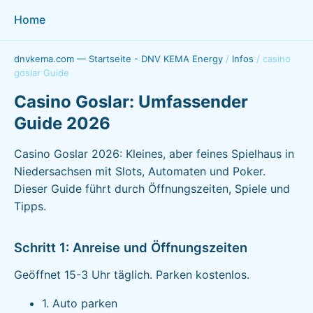
Home
dnvkema.com — Startseite - DNV KEMA Energy
/
Infos
/
casino
goslar Guide
Casino Goslar: Umfassender
Guide 2026
Casino Goslar 2026: Kleines, aber feines Spielhaus in
Niedersachsen mit Slots, Automaten und Poker.
Dieser Guide führt durch Öffnungszeiten, Spiele und
Tipps.
Schritt 1: Anreise und Öffnungszeiten
Geöffnet 15-3 Uhr täglich. Parken kostenlos.
1. Auto parken