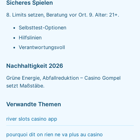
Sicheres Spielen
8. Limits setzen, Beratung vor Ort. 9. Alter: 21+.
Selbsttest-Optionen
Hilfslinien
Verantwortungsvoll
Nachhaltigkeit 2026
Grüne Energie, Abfallreduktion – Casino Gompel
setzt Maßstäbe.
Verwandte Themen
river slots casino app
pourquoi dit on rien ne va plus au casino