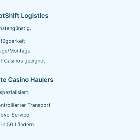
otShift Logistics
ostengünstig.
fügbarkeit
age/Montage
l-Casinos geeignet
lite Casino Haulers
pezialisiert.
ntrollierter Transport
love-Service
 in 50 Ländern