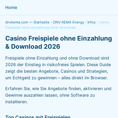
Home
dnvkema.com — Startseite - DNV KEMA Energy
/
Infos
/
casino
freispiele ohne einzahlung ohne download
Casino Freispiele ohne Einzahlung
& Download 2026
Freispiele ohne Einzahlung und ohne Download sind
2026 der Einstieg in risikofreies Spielen. Diese Guide
zeigt die besten Angebote, Casinos und Strategien,
um Echtgeld zu gewinnen – alles direkt im Browser.
Erfahren Sie, wie Sie Angebote finden, aktivieren und
Gewinne auszahlen lassen, ohne Software zu
installieren.
Top Casinos mit Freispielen