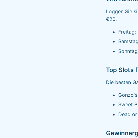
Loggen Sie si
€20.
Freitag:
Samstag:
Sonntag
Top Slots 
Die besten G
Gonzo's 
Sweet B
Dead or 
Gewinnerg