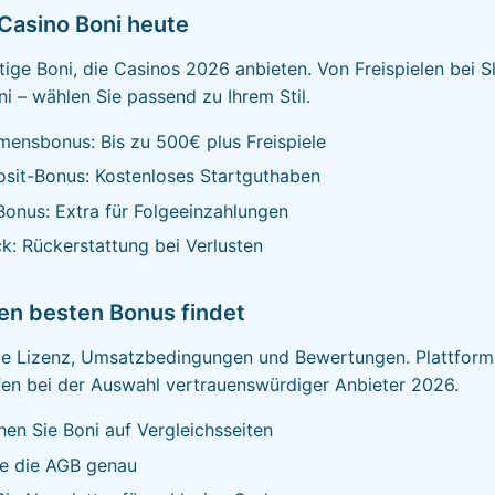
Casino Boni heute
ltige Boni, die Casinos 2026 anbieten. Von Freispielen bei S
ni – wählen Sie passend zu Ihrem Stil.
ensbonus: Bis zu 500€ plus Freispiele
sit-Bonus: Kostenloses Startguthaben
onus: Extra für Folgeeinzahlungen
: Rückerstattung bei Verlusten
en besten Bonus findet
ie Lizenz, Umsatzbedingungen und Bewertungen. Plattform
lfen bei der Auswahl vertrauenswürdiger Anbieter 2026.
hen Sie Boni auf Vergleichsseiten
ie die AGB genau