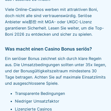
Viele Online-Casinos werben mit attraktiven Boni,
doch nicht alle sind vertrauenswürdig. Seriöse
Anbieter wie那些 mit MGA- oder UKGC-Lizenz
garantieren Sicherheit. Lesen Sie weiter, um die Top-
Boni 2026 zu entdecken und sicher zu spielen.
Was macht einen Casino Bonus seriös?
Ein seriöser Bonus zeichnet sich durch klare Regeln
aus. Die Umsatzbedingungen sollten unter 35x liegen,
und der Bonusgültigkeitszeitraum mindestens 30
Tage betragen. Achten Sie auf maximale Einsatzlimits
und ausgeschlossene Spiele.
Transparente Bedingungen
Niedriger Umsatzfaktor
Lizenzierte Casinos