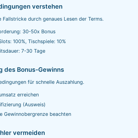
ingungen verstehen
 Fallstricke durch genaues Lesen der Terms.
orderung: 30-50x Bonus
Slots: 100%, Tischspiele: 10%
itsdauer: 7-30 Tage
g des Bonus-Gewinns
Bedingungen für schnelle Auszahlung.
umsatz erreichen
fizierung (Ausweis)
e Gewinnobergrenze beachten
ehler vermeiden