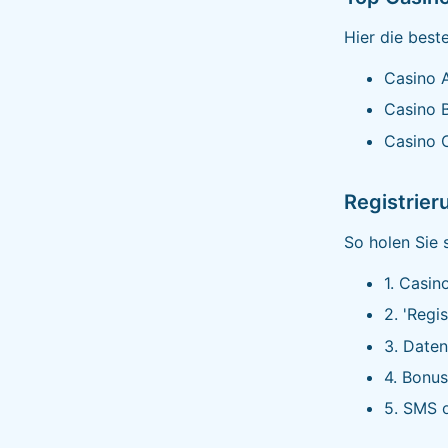
Hier die best
Casino 
Casino 
Casino C
Registrier
So holen Sie 
1. Casin
2. 'Regis
3. Daten
4. Bonus
5. SMS o