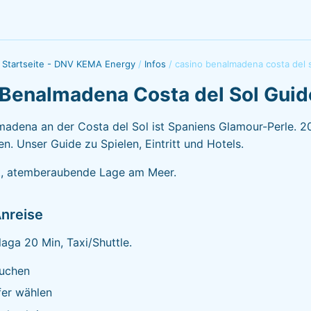
Startseite - DNV KEMA Energy
/
Infos
/
casino benalmadena costa del 
 Benalmadena Costa del Sol Gui
adena an der Costa del Sol ist Spaniens Glamour-Perle. 2
en. Unser Guide zu Spielen, Eintritt und Hotels.
t, atemberaubende Lage am Meer.
Anreise
aga 20 Min, Taxi/Shuttle.
buchen
fer wählen