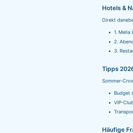
Hotels & 
Direkt danebe
1. Melia
2. Aben
3. Resta
Tipps 202
Sommer-Crowd
Budget 
VIP-Clu
Transpo
Häufige F