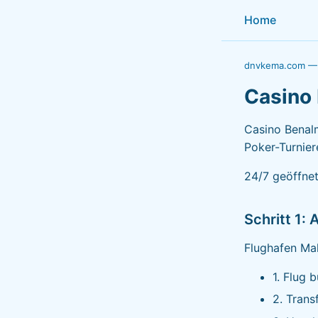
Home
dnvkema.com — 
Casino
Casino Benalm
Poker-Turnier
24/7 geöffne
Schritt 1: 
Flughafen Mal
1. Flug 
2. Trans