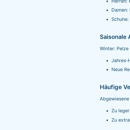
Herren:
Damen: K
Schuhe:
Saisonale
Winter: Pelze
Jahres-H
Neue Re
Häufige Ve
Abgewiesene G
Zu leger
Zu extra