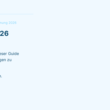
dnung 2026
026
eser Guide
gen zu
n.