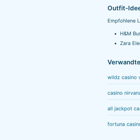
Outfit-Id
Empfohlene L
H&M Bus
Zara Ele
Verwandt
wildz casino 
casino nirvan
all jackpot c
fortuna casin