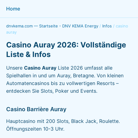
Home
dnvkema.com — Startseite - DNV KEMA Energy
/
Infos
/
casino
auray
Casino Auray 2026: Vollständige
Liste & Infos
Unsere
Casino Auray
Liste 2026 umfasst alle
Spielhallen in und um Auray, Bretagne. Von kleinen
Automatencasinos bis zu vollwertigen Resorts –
entdecken Sie Slots, Poker und Events.
Casino Barrière Auray
Hauptcasino mit 200 Slots, Black Jack, Roulette.
Öffnungszeiten 10-3 Uhr.