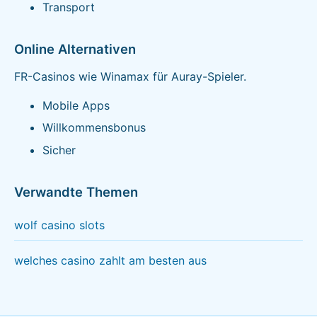
Transport
Online Alternativen
FR-Casinos wie Winamax für Auray-Spieler.
Mobile Apps
Willkommensbonus
Sicher
Verwandte Themen
wolf casino slots
welches casino zahlt am besten aus