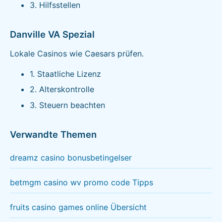
3. Hilfsstellen
Danville VA Spezial
Lokale Casinos wie Caesars prüfen.
1. Staatliche Lizenz
2. Alterskontrolle
3. Steuern beachten
Verwandte Themen
dreamz casino bonusbetingelser
betmgm casino wv promo code Tipps
fruits casino games online Übersicht