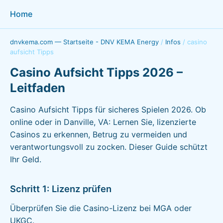
Home
dnvkema.com — Startseite - DNV KEMA Energy
/
Infos
/
casino
aufsicht Tipps
Casino Aufsicht Tipps 2026 –
Leitfaden
Casino Aufsicht Tipps für sicheres Spielen 2026. Ob
online oder in Danville, VA: Lernen Sie, lizenzierte
Casinos zu erkennen, Betrug zu vermeiden und
verantwortungsvoll zu zocken. Dieser Guide schützt
Ihr Geld.
Schritt 1: Lizenz prüfen
Überprüfen Sie die Casino-Lizenz bei MGA oder
UKGC.