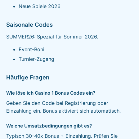
Neue Spiele 2026
Saisonale Codes
SUMMER26: Spezial für Sommer 2026.
Event-Boni
Turnier-Zugang
Häufige Fragen
Wie löse ich Casino 1 Bonus Codes ein?
Geben Sie den Code bei Registrierung oder
Einzahlung ein. Bonus aktiviert sich automatisch.
Welche Umsatzbedingungen gibt es?
Typisch 30-40x Bonus + Einzahlung. Prüfen Sie