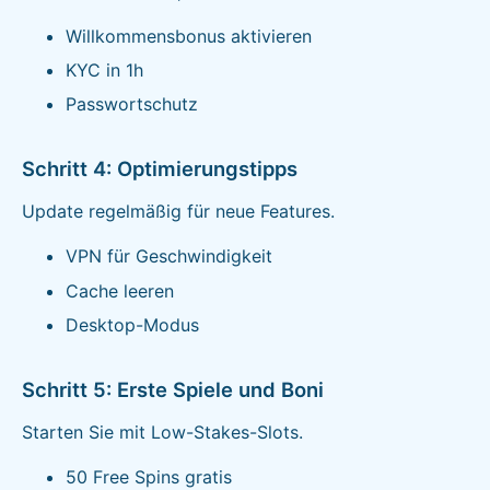
Willkommensbonus aktivieren
KYC in 1h
Passwortschutz
Schritt 4: Optimierungstipps
Update regelmäßig für neue Features.
VPN für Geschwindigkeit
Cache leeren
Desktop-Modus
Schritt 5: Erste Spiele und Boni
Starten Sie mit Low-Stakes-Slots.
50 Free Spins gratis