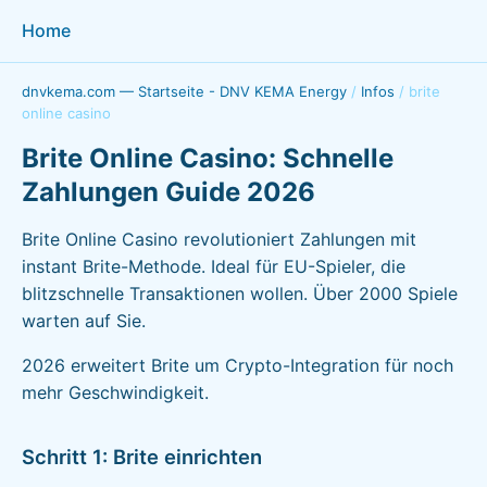
Home
dnvkema.com — Startseite - DNV KEMA Energy
/
Infos
/
brite
online casino
Brite Online Casino: Schnelle
Zahlungen Guide 2026
Brite Online Casino revolutioniert Zahlungen mit
instant Brite-Methode. Ideal für EU-Spieler, die
blitzschnelle Transaktionen wollen. Über 2000 Spiele
warten auf Sie.
2026 erweitert Brite um Crypto-Integration für noch
mehr Geschwindigkeit.
Schritt 1: Brite einrichten