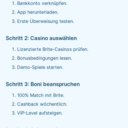
Bankkonto verknüpfen.
App herunterladen.
Erste Überweisung testen.
Schritt 2: Casino auswählen
Lizenzierte Brite-Casinos prüfen.
Bonusbedingungen lesen.
Demo-Spiele starten.
Schritt 3: Boni beanspruchen
100% Match mit Brite.
Cashback wöchentlich.
VIP-Level aufsteigen.