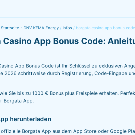
Startseite - DNV KEMA Energy
/
Infos
/
borgata casino app bonus cod
a Casino App Bonus Code: Anleit
asino App Bonus Code ist Ihr Schlüssel zu exklusiven Ang
ie 2026 schrittweise durch Registrierung, Code-Eingabe un
 wie Sie bis zu 1000 € Bonus plus Freispiele erhalten. Perfek
er Borgata App.
 App herunterladen
 offizielle Borgata App aus dem App Store oder Google Pla