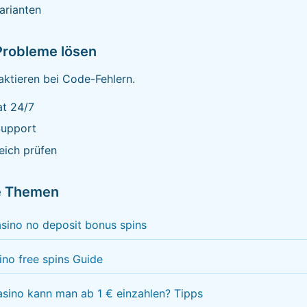
arianten
 Probleme lösen
ktieren bei Code-Fehlern.
at 24/7
Support
eich prüfen
e Themen
asino no deposit bonus spins
sino free spins Guide
sino kann man ab 1 € einzahlen? Tipps