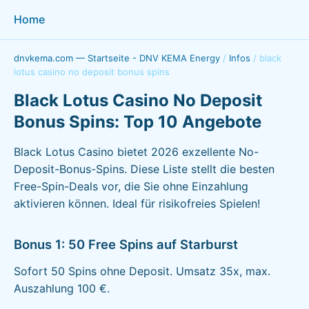
Home
dnvkema.com — Startseite - DNV KEMA Energy
/
Infos
/
black
lotus casino no deposit bonus spins
Black Lotus Casino No Deposit
Bonus Spins: Top 10 Angebote
Black Lotus Casino bietet 2026 exzellente No-
Deposit-Bonus-Spins. Diese Liste stellt die besten
Free-Spin-Deals vor, die Sie ohne Einzahlung
aktivieren können. Ideal für risikofreies Spielen!
Bonus 1: 50 Free Spins auf Starburst
Sofort 50 Spins ohne Deposit. Umsatz 35x, max.
Auszahlung 100 €.