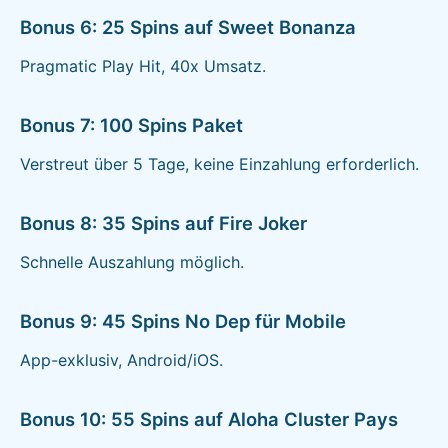
Bonus 6: 25 Spins auf Sweet Bonanza
Pragmatic Play Hit, 40x Umsatz.
Bonus 7: 100 Spins Paket
Verstreut über 5 Tage, keine Einzahlung erforderlich.
Bonus 8: 35 Spins auf Fire Joker
Schnelle Auszahlung möglich.
Bonus 9: 45 Spins No Dep für Mobile
App-exklusiv, Android/iOS.
Bonus 10: 55 Spins auf Aloha Cluster Pays