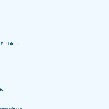
 Sie lokale
e.
ansaktionen.