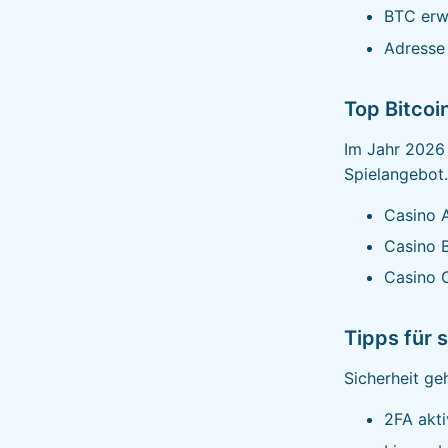
BTC erw
Adresse
Top Bitcoi
Im Jahr 2026 
Spielangebot.
Casino A
Casino B
Casino 
Tipps für 
Sicherheit ge
2FA akti