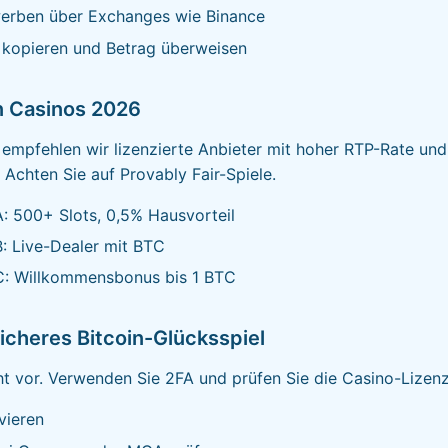
erben über Exchanges wie Binance
 kopieren und Betrag überweisen
n Casinos 2026
empfehlen wir lizenzierte Anbieter mit hoher RTP-Rate und 
 Achten Sie auf Provably Fair-Spiele.
: 500+ Slots, 0,5% Hausvorteil
: Live-Dealer mit BTC
C: Willkommensbonus bis 1 BTC
sicheres Bitcoin-Glücksspiel
ht vor. Verwenden Sie 2FA und prüfen Sie die Casino-Lizenz
vieren