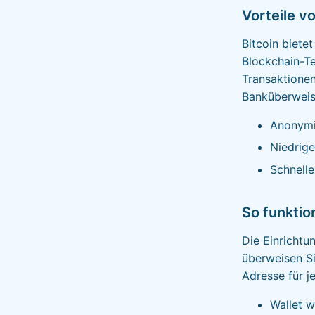
Vorteile vo
Bitcoin biete
Blockchain-Te
Transaktionen
Banküberweis
Anonymit
Niedrige
Schnell
So funktio
Die Einrichtun
überweisen Si
Adresse für j
Wallet w