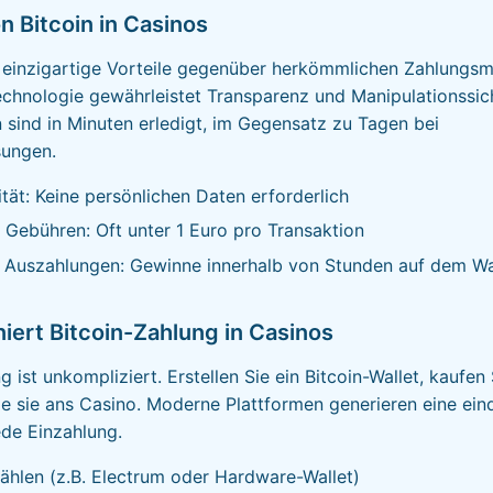
n Bitcoin in Casinos
t einzigartige Vorteile gegenüber herkömmlichen Zahlungs
chnologie gewährleistet Transparenz und Manipulationssich
 sind in Minuten erledigt, im Gegensatz zu Tagen bei
ungen.
ät: Keine persönlichen Daten erforderlich
 Gebühren: Oft unter 1 Euro pro Transaktion
e Auszahlungen: Gewinne innerhalb von Stunden auf dem Wa
niert Bitcoin-Zahlung in Casinos
g ist unkompliziert. Erstellen Sie ein Bitcoin-Wallet, kaufe
e sie ans Casino. Moderne Plattformen generieren eine ein
ede Einzahlung.
ählen (z.B. Electrum oder Hardware-Wallet)