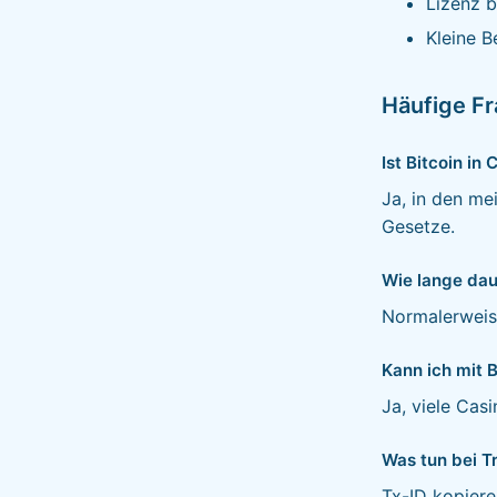
Lizenz 
Kleine B
Häufige F
Ist Bitcoin in 
Ja, in den mei
Gesetze.
Wie lange dau
Normalerweis
Kann ich mit 
Ja, viele Cas
Was tun bei T
Tx-ID kopiere