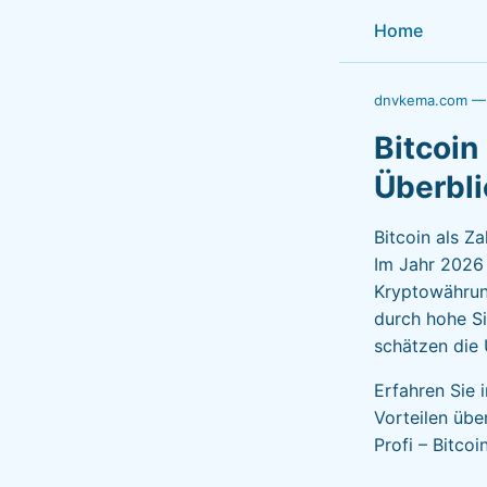
Home
dnvkema.com — 
Bitcoin
Überbli
Bitcoin als Z
Im Jahr 2026 
Kryptowährun
durch hohe Si
schätzen die 
Erfahren Sie 
Vorteilen übe
Profi – Bitco