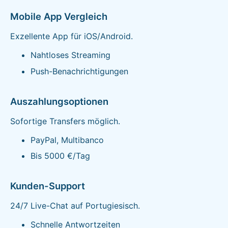
Mobile App Vergleich
Exzellente App für iOS/Android.
Nahtloses Streaming
Push-Benachrichtigungen
Auszahlungsoptionen
Sofortige Transfers möglich.
PayPal, Multibanco
Bis 5000 €/Tag
Kunden-Support
24/7 Live-Chat auf Portugiesisch.
Schnelle Antwortzeiten