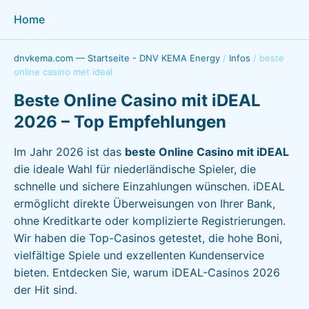
Home
dnvkema.com — Startseite - DNV KEMA Energy
/
Infos
/
beste
online casino met ideal
Beste Online Casino mit iDEAL
2026 – Top Empfehlungen
Im Jahr 2026 ist das
beste Online Casino mit iDEAL
die ideale Wahl für niederländische Spieler, die
schnelle und sichere Einzahlungen wünschen. iDEAL
ermöglicht direkte Überweisungen von Ihrer Bank,
ohne Kreditkarte oder komplizierte Registrierungen.
Wir haben die Top-Casinos getestet, die hohe Boni,
vielfältige Spiele und exzellenten Kundenservice
bieten. Entdecken Sie, warum iDEAL-Casinos 2026
der Hit sind.