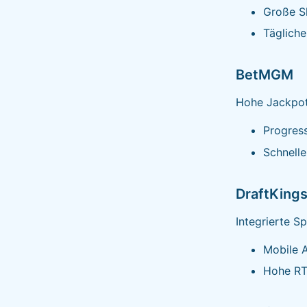
Große S
Tägliche
BetMGM
Hohe Jackpot
Progress
Schnelle
DraftKing
Integrierte S
Mobile 
Hohe R