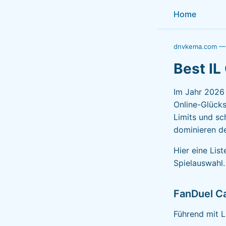
Home
dnvkema.com — 
Best IL
Im Jahr 2026 
Online-Glücks
Limits und s
dominieren d
Hier eine Lis
Spielauswahl.
FanDuel C
Führend mit L