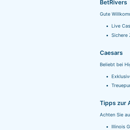
BetRivers
Gute Willko
Live Cas
Sichere
Caesars
Beliebt bei Hi
Exklusiv
Treuepu
Tipps zur
Achten Sie a
Illinois