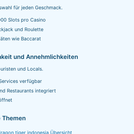
uswahl für jeden Geschmack.
000 Slots pro Casino
ckjack und Roulette
täten wie Baccarat
hkeit und Annehmlichkeiten
ouristen und Locals.
Services verfügbar
nd Restaurants integriert
öffnet
e Themen
ragon tiger indonesia Übersicht