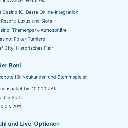
 innovativer Features.
Casino IO: Beste Online-Integration
Resort: Luxus und Slots
sino: Themenpark-Atmosphäre
asino: Poker-Turniere
f City: Historisches Flair
der Boni
ebote für Neukunden und Stammspieler.
menspaket bis 10.000 ZAR
le bei Slots
k bis 20%
ahl und Live-Optionen