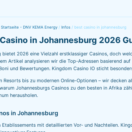
Startseite - DNV KEMA Energy
/
Infos
/
best casino in johannesburg
 Casino in Johannesburg 2026 G
bietet 2026 eine Vielzahl erstklassiger Casinos, doch welc
sem Artikel analysieren wir die Top-Adressen basierend auf
Boni und Bewertungen. Kingdom Casino IO sticht besonders
n Resorts bis zu modernen Online-Optionen – wir decken al
 warum Johannesburgs Casinos zu den besten in Afrika zäh
mum herausholen.
inos in Johannesburg
 Etablissements mit detaillierten Vor- und Nachteilen. Ki