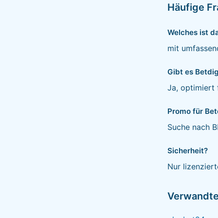
Häufige F
Welches ist d
mit umfassen
Gibt es Betdig
Ja, optimiert
Promo für Bet
Suche nach B
Sicherheit?
Nur lizenzier
Verwandt