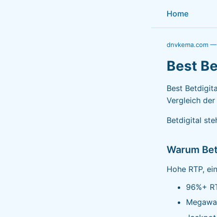
Home
dnvkema.com — 
Best Be
Best Betdigit
Vergleich der
Betdigital st
Warum Bet
Hohe RTP, ei
96%+ R
Megaway