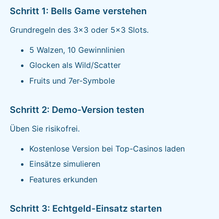
Schritt 1: Bells Game verstehen
Grundregeln des 3x3 oder 5x3 Slots.
5 Walzen, 10 Gewinnlinien
Glocken als Wild/Scatter
Fruits und 7er-Symbole
Schritt 2: Demo-Version testen
Üben Sie risikofrei.
Kostenlose Version bei Top-Casinos laden
Einsätze simulieren
Features erkunden
Schritt 3: Echtgeld-Einsatz starten