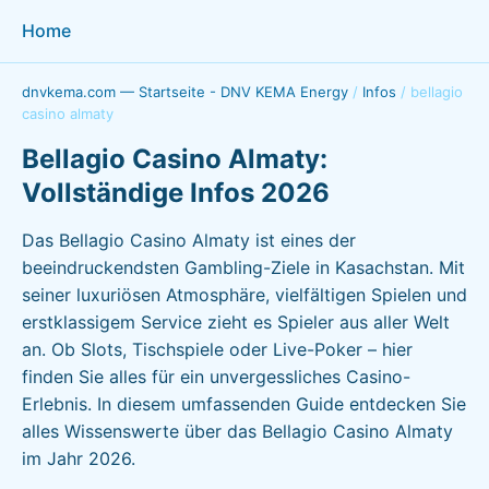
Home
dnvkema.com — Startseite - DNV KEMA Energy
/
Infos
/
bellagio
casino almaty
Bellagio Casino Almaty:
Vollständige Infos 2026
Das Bellagio Casino Almaty ist eines der
beeindruckendsten Gambling-Ziele in Kasachstan. Mit
seiner luxuriösen Atmosphäre, vielfältigen Spielen und
erstklassigem Service zieht es Spieler aus aller Welt
an. Ob Slots, Tischspiele oder Live-Poker – hier
finden Sie alles für ein unvergessliches Casino-
Erlebnis. In diesem umfassenden Guide entdecken Sie
alles Wissenswerte über das Bellagio Casino Almaty
im Jahr 2026.