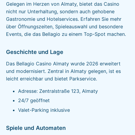
Gelegen im Herzen von Almaty, bietet das Casino
nicht nur Unterhaltung, sondern auch gehobene
Gastronomie und Hotelservices. Erfahren Sie mehr
über Öffnungszeiten, Spieleauswahl und besondere
Events, die das Bellagio zu einem Top-Spot machen.
Geschichte und Lage
Das Bellagio Casino Almaty wurde 2026 erweitert
und modernisiert. Zentral in Almaty gelegen, ist es
leicht erreichbar und bietet Parkservice.
Adresse: Zentralstraße 123, Almaty
24/7 geöffnet
Valet-Parking inklusive
Spiele und Automaten