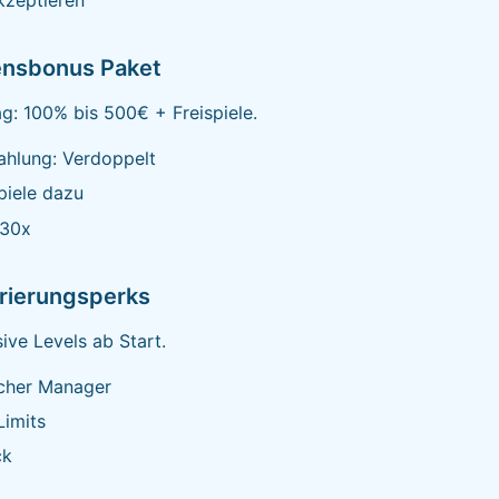
nsbonus Paket
ag: 100% bis 500€ + Freispiele.
ahlung: Verdoppelt
piele dazu
 30x
rierungsperks
sive Levels ab Start.
icher Manager
Limits
ck