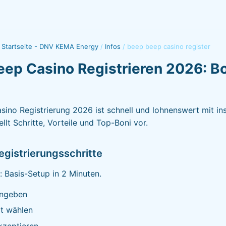
Startseite - DNV KEMA Energy
/
Infos
/
beep beep casino register
ep Casino Registrieren 2026: B
ino Registrierung 2026 ist schnell und lohnenswert mit in
ellt Schritte, Vorteile und Top-Boni vor.
egistrierungsschritte
g: Basis-Setup in 2 Minuten.
angeben
t wählen
kzeptieren