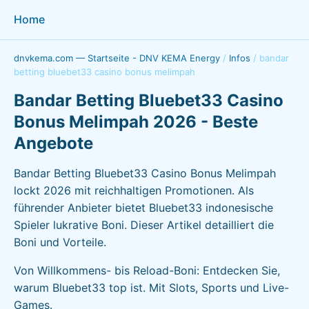
Home
dnvkema.com — Startseite - DNV KEMA Energy
/
Infos
/
bandar
betting bluebet33 casino bonus melimpah
Bandar Betting Bluebet33 Casino
Bonus Melimpah 2026 - Beste
Angebote
Bandar Betting Bluebet33 Casino Bonus Melimpah
lockt 2026 mit reichhaltigen Promotionen. Als
führender Anbieter bietet Bluebet33 indonesische
Spieler lukrative Boni. Dieser Artikel detailliert die
Boni und Vorteile.
Von Willkommens- bis Reload-Boni: Entdecken Sie,
warum Bluebet33 top ist. Mit Slots, Sports und Live-
Games.