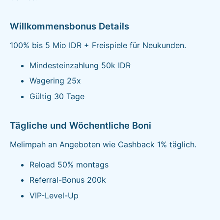
Willkommensbonus Details
100% bis 5 Mio IDR + Freispiele für Neukunden.
Mindesteinzahlung 50k IDR
Wagering 25x
Gültig 30 Tage
Tägliche und Wöchentliche Boni
Melimpah an Angeboten wie Cashback 1% täglich.
Reload 50% montags
Referral-Bonus 200k
VIP-Level-Up