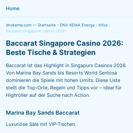
Home
dnvkema.com — Startseite - DNV KEMA Energy
/
Infos
/
baccarat singapore casino 2026
Baccarat Singapore Casino 2026:
Beste Tische & Strategien
Baccarat ist das Highlight in Singapurs Casinos 2026.
Von Marina Bay Sands bis Resorts World Sentosa
dominieren die Spiele mit hohen Limits. Diese Liste
stellt die Top-Orte, Regeln und Tipps vor – ideal für
Highroller auf der Suche nach Action.
Marina Bay Sands Baccarat
Luxuriöse Säle mit VIP-Tischen.