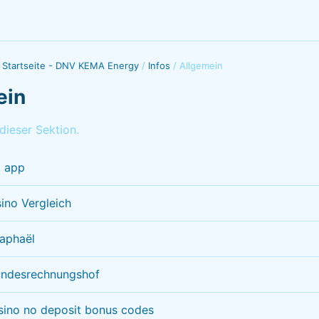
Startseite - DNV KEMA Energy
/
Infos
/
Allgemein
ein
 dieser Sektion.
o app
ino Vergleich
raphaël
undesrechnungshof
sino no deposit bonus codes