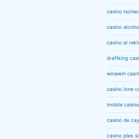
casino tschec
casino alcoh
casino ei reki
draftking cas
winawin casi
casino ione c
mobile casino
casino de ca
casino plex si