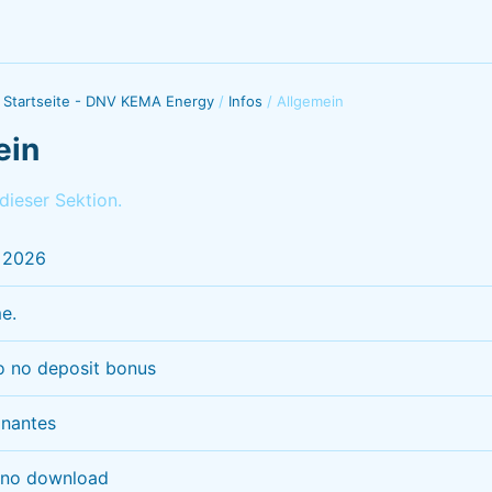
Startseite - DNV KEMA Energy
/
Infos
/
Allgemein
ein
 dieser Sektion.
 2026
e.
o no deposit bonus
 nantes
sino download