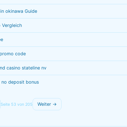
 in okinawa Guide
 Vergleich
ee
 promo code
and casino stateline nv
o no deposit bonus
Weiter →
Seite 53 von 205