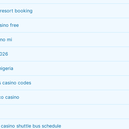
 resort booking
sino free
ino mi
2026
nigeria
s casino codes
ico casino
 casino shuttle bus schedule