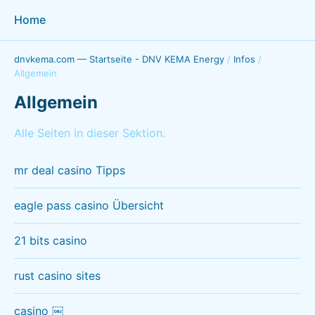
Home
dnvkema.com — Startseite - DNV KEMA Energy
/
Infos
/
Allgemein
Allgemein
Alle Seiten in dieser Sektion.
mr deal casino Tipps
eagle pass casino Übersicht
21 bits casino
rust casino sites
casino ￼