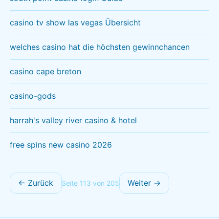
casino tv show las vegas Übersicht
welches casino hat die höchsten gewinnchancen
casino cape breton
casino-gods
harrah's valley river casino & hotel
free spins new casino 2026
← Zurück
Weiter →
Seite 113 von 205