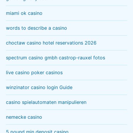
miami ok casino
words to describe a casino
choctaw casino hotel reservations 2026
spectrum casino gmbh castrop-rauxel fotos
live casino poker casinos
winzinator casino login Guide
casino spielautomaten manipulieren
nemecke casino
5 pound min deposit casino