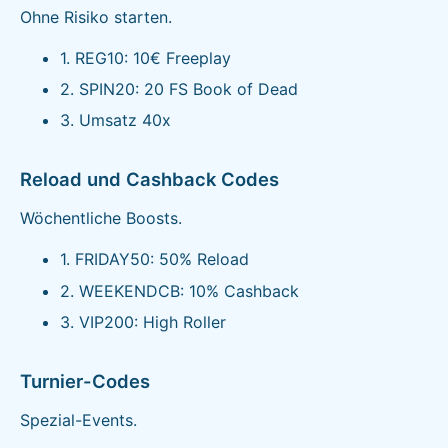
Ohne Risiko starten.
1. REG10: 10€ Freeplay
2. SPIN20: 20 FS Book of Dead
3. Umsatz 40x
Reload und Cashback Codes
Wöchentliche Boosts.
1. FRIDAY50: 50% Reload
2. WEEKENDCB: 10% Cashback
3. VIP200: High Roller
Turnier-Codes
Spezial-Events.