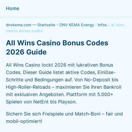
Home
dnvkema.com — Startseite - DNV KEMA Energy
/
Infos
/
all wins
casino bonus codes
All Wins Casino Bonus Codes
2026 Guide
All Wins Casino lockt 2026 mit lukrativen Bonus
Codes. Dieser Guide listet aktive Codes, Einlöse-
Schritte und Bedingungen auf. Von No-Deposit bis
High-Roller-Reloads – maximieren Sie Ihren Bankroll
mit exklusiven Angeboten. Plattform mit 5.000+
Spielen von NetEnt bis Playson.
Sichern Sie sich Freispiele und Match-Boni – fair und
mobil-optimiert!