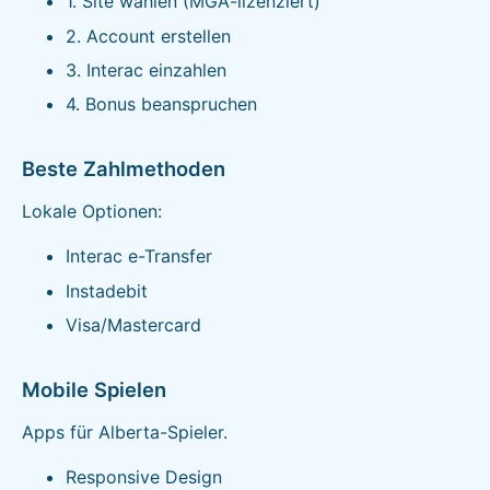
1. Site wählen (MGA-lizenziert)
2. Account erstellen
3. Interac einzahlen
4. Bonus beanspruchen
Beste Zahlmethoden
Lokale Optionen:
Interac e-Transfer
Instadebit
Visa/Mastercard
Mobile Spielen
Apps für Alberta-Spieler.
Responsive Design