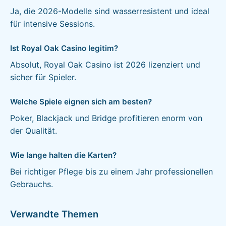
Ja, die 2026-Modelle sind wasserresistent und ideal
für intensive Sessions.
Ist Royal Oak Casino legitim?
Absolut, Royal Oak Casino ist 2026 lizenziert und
sicher für Spieler.
Welche Spiele eignen sich am besten?
Poker, Blackjack und Bridge profitieren enorm von
der Qualität.
Wie lange halten die Karten?
Bei richtiger Pflege bis zu einem Jahr professionellen
Gebrauchs.
Verwandte Themen