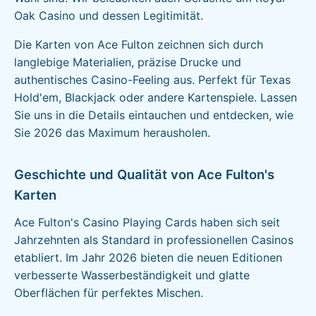
Oak Casino und dessen Legitimität.
Die Karten von Ace Fulton zeichnen sich durch
langlebige Materialien, präzise Drucke und
authentisches Casino-Feeling aus. Perfekt für Texas
Hold'em, Blackjack oder andere Kartenspiele. Lassen
Sie uns in die Details eintauchen und entdecken, wie
Sie 2026 das Maximum herausholen.
Geschichte und Qualität von Ace Fulton's
Karten
Ace Fulton's Casino Playing Cards haben sich seit
Jahrzehnten als Standard in professionellen Casinos
etabliert. Im Jahr 2026 bieten die neuen Editionen
verbesserte Wasserbeständigkeit und glatte
Oberflächen für perfektes Mischen.