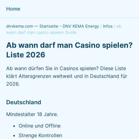
Home
dnvkema.com — Startseite - DNV KEMA Energy
/
Infos
/
ab
wann darf man casino spielen Guide
Ab wann darf man Casino spielen?
Liste 2026
Ab wann dürfen Sie in Casinos spielen? Diese Liste
klärt Altersgrenzen weltweit und in Deutschland für
2026.
Deutschland
Mindestalter 18 Jahre.
Online und Offline
Strenge Kontrollen